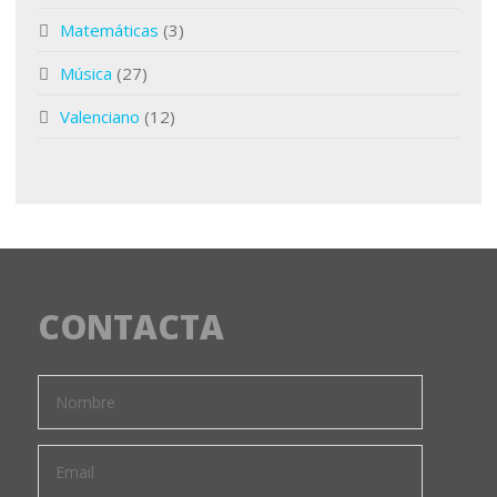
Matemáticas
(3)
Música
(27)
Valenciano
(12)
CONTACTA