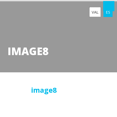
VAL
ES
IMAGE8
22
image8
febrero
2017