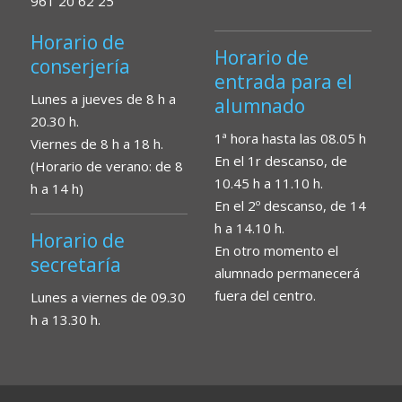
961 20 62 25
Horario de
Horario de
conserjería
entrada para el
Lunes a jueves de 8 h a
alumnado
20.30 h.
1ª hora hasta las 08.05 h
Viernes de 8 h a 18 h.
En el 1r descanso, de
(Horario de verano: de 8
10.45 h a 11.10 h.
h a 14 h)
En el 2º descanso, de 14
h a 14.10 h.
Horario de
En otro momento el
secretaría
alumnado permanecerá
fuera del centro.
Lunes a viernes de 09.30
h a 13.30 h.