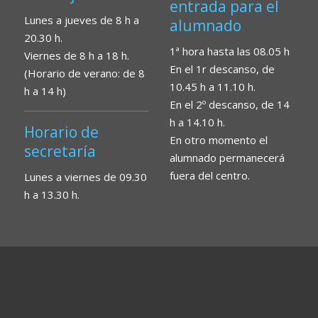
entrada para el
Lunes a jueves de 8 h a
alumnado
20.30 h.
1ª hora hasta las 08.05 h
Viernes de 8 h a 18 h.
En el 1r descanso, de
(Horario de verano: de 8
10.45 h a 11.10 h.
h a 14 h)
En el 2º descanso, de 14
h a 14.10 h.
Horario de
En otro momento el
secretaría
alumnado permanecerá
fuera del centro.
Lunes a viernes de 09.30
h a 13.30 h.