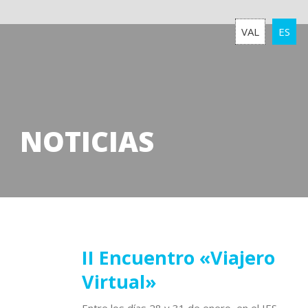
VAL
ES
NOTICIAS
24
II Encuentro «Viajero
Virtual»
enero
2019