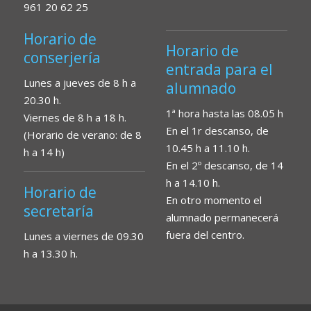
961 20 62 25
Horario de
Horario de
conserjería
entrada para el
Lunes a jueves de 8 h a
alumnado
20.30 h.
1ª hora hasta las 08.05 h
Viernes de 8 h a 18 h.
En el 1r descanso, de
(Horario de verano: de 8
10.45 h a 11.10 h.
h a 14 h)
En el 2º descanso, de 14
h a 14.10 h.
Horario de
En otro momento el
secretaría
alumnado permanecerá
fuera del centro.
Lunes a viernes de 09.30
h a 13.30 h.