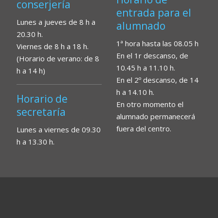
conserjería
entrada para el
Lunes a jueves de 8 h a
alumnado
20.30 h.
1ª hora hasta las 08.05 h
Viernes de 8 h a 18 h.
En el 1r descanso, de
(Horario de verano: de 8
10.45 h a 11.10 h.
h a 14 h)
En el 2º descanso, de 14
h a 14.10 h.
Horario de
En otro momento el
secretaría
alumnado permanecerá
fuera del centro.
Lunes a viernes de 09.30
h a 13.30 h.