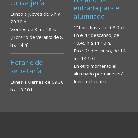
conserjería
entrada para el
Lunes a jueves de 8 h a
alumnado
20.30 h.
1ª hora hasta las 08.05 h
Viernes de 8 h a 18 h.
En el 1r descanso, de
(Horario de verano: de 8
10.45 h a 11.10 h.
h a 14 h)
En el 2º descanso, de 14
h a 14.10 h.
Horario de
En otro momento el
secretaría
alumnado permanecerá
fuera del centro.
Lunes a viernes de 09.30
h a 13.30 h.