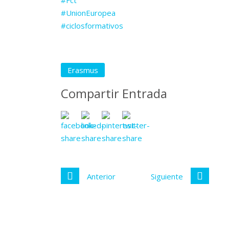
#Fct
#UnionEuropea
#ciclosformativos
Erasmus
Compartir Entrada
Anterior
Siguiente