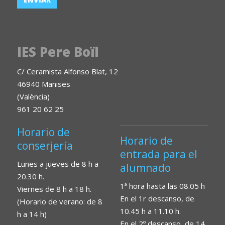
IES Pere Boïl
C/ Ceramista Alfonso Blat, 12
46940 Manises
(València)
961 20 62 25
Horario de
Horario de
conserjería
entrada para el
Lunes a jueves de 8 h a
alumnado
20.30 h.
1ª hora hasta las 08.05 h
Viernes de 8 h a 18 h.
En el 1r descanso, de
(Horario de verano: de 8
10.45 h a 11.10 h.
h a 14 h)
En el 2º descanso, de 14