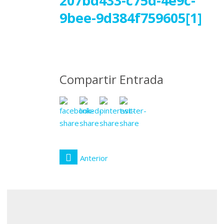
13
207bd433-c75d-4e9c-
9bee-9d384f759605[1]
julio
2016
Compartir Entrada
Anterior