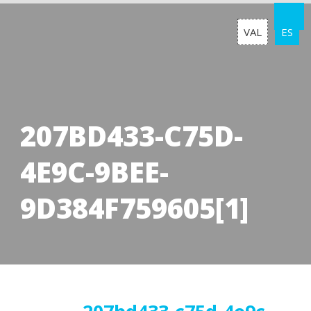
VAL
ES
207BD433-C75D-
4E9C-9BEE-
9D384F759605[1]