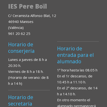
IES Pere Boïl
C/ Ceramista Alfonso Blat, 12
46940 Manises
(València)
961 20 62 25
Horario de
Horario de
conserjería
entrada para el
Lunes a jueves de 8 h a
alumnado
20.30 h.
1ª hora hasta las 08.05 h
Viernes de 8 h a 18 h.
En el 1r descanso, de
(Horario de verano: de 8
10.45 h a 11.10 h.
h a 14 h)
En el 2º descanso, de 14
h a 14.10 h.
Horario de
En otro momento el
secretaría
alumnado permanecerá