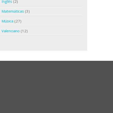
Inglés
(2)
Matemáticas
(3)
Música
(27)
Valenciano
(12)