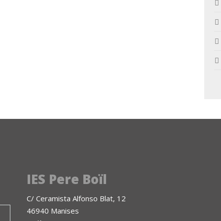
IES Pere Boïl
C/ Ceramista Alfonso Blat, 12
46940 Manises