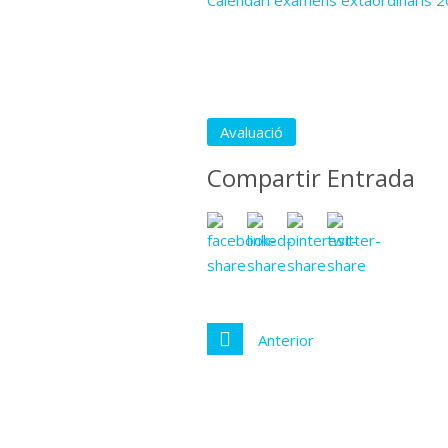
Calendari exàmens extaordinaris 
Avaluació
Compartir Entrada
Anterior