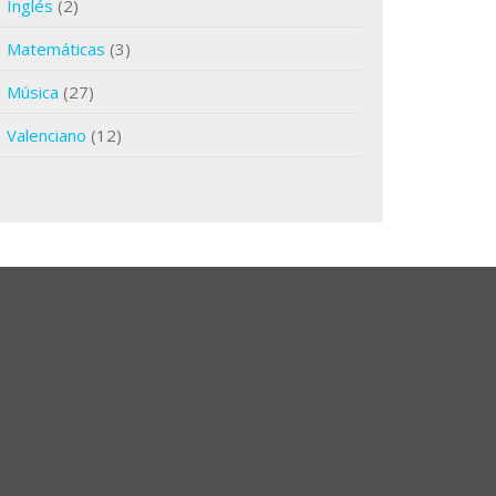
Inglés
(2)
Matemáticas
(3)
Música
(27)
Valenciano
(12)