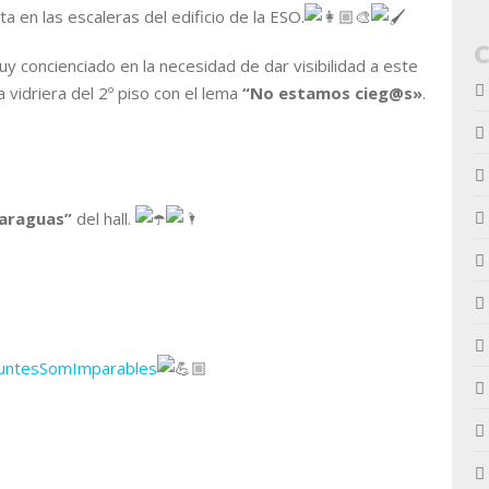
a en las escaleras del edificio de la ESO.
 concienciado en la necesidad de dar visibilidad a este
 vidriera del 2º piso con el lema
“No estamos cieg@s»
.
paraguas”
del hall.
untesSomImparables