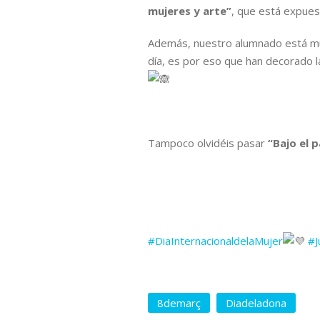
mujeres y arte”
, que está expuest
Además, nuestro alumnado está muy
día, es por eso que han decorado la
Tampoco olvidéis pasar
“Bajo el 
#DiaInternacionaldelaMujer
#J
8demarç
Diadeladona