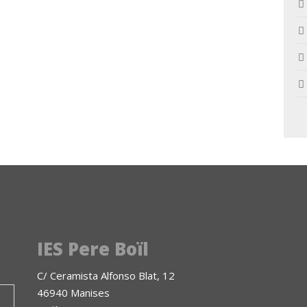
IES Pere Boïl
C/ Ceramista Alfonso Blat, 12
46940 Manises