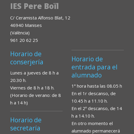
IES Pere Boïl
C/ Ceramista Alfonso Blat, 12
46940 Manises
(València)
961 20 62 25
Horario de
Horario de
conserjería
entrada para el
Lunes a jueves de 8 h a
alumnado
20.30 h.
1ª hora hasta las 08.05 h
Viernes de 8 h a 18 h.
En el 1r descanso, de
(Horario de verano: de 8
10.45 h a 11.10 h.
h a 14 h)
En el 2º descanso, de 14
h a 14.10 h.
Horario de
En otro momento el
secretaría
alumnado permanecerá