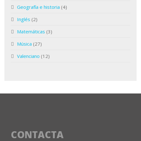
Geografía e historia
(4)
Inglés
(2)
Matemáticas
(3)
Música
(27)
Valenciano
(12)
CONTACTA