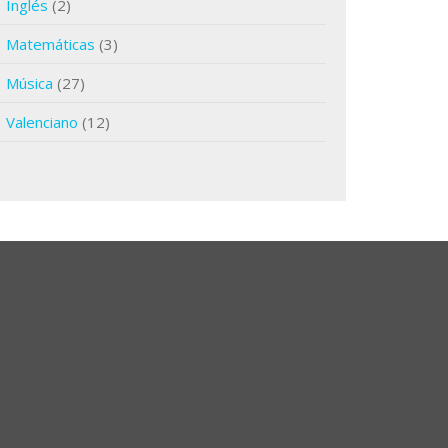
Inglés
(2)
Matemáticas
(3)
Música
(27)
Valenciano
(12)