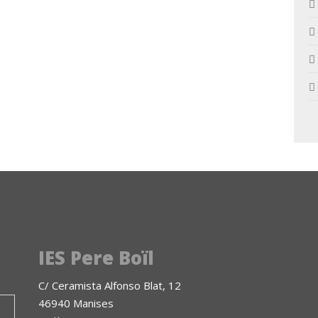
IES Pere Boïl
C/ Ceramista Alfonso Blat, 12
46940 Manises