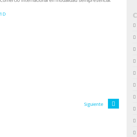
 Comercio Internacional en modalidad semipresencial.
I1D
Siguiente