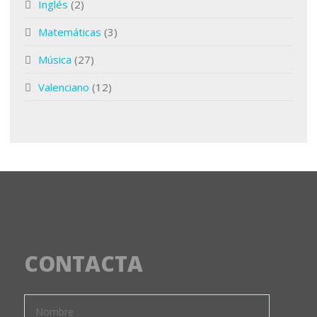
Inglés
(2)
Matemáticas
(3)
Música
(27)
Valenciano
(12)
CONTACTA