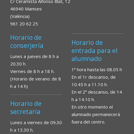
C/ Ceramista Alfonso Blat, 12
46940 Manises
(València)
961 20 62 25
Horario de
Horario de
conserjería
entrada para el
Lunes a jueves de 8 h a
alumnado
20.30 h.
1ª hora hasta las 08.05 h
Viernes de 8 h a 18 h.
En el 1r descanso, de
(Horario de verano: de 8
10.45 h a 11.10 h.
h a 14 h)
En el 2º descanso, de 14
h a 14.10 h.
Horario de
En otro momento el
secretaría
alumnado permanecerá
fuera del centro.
Lunes a viernes de 09.30
h a 13.30 h.