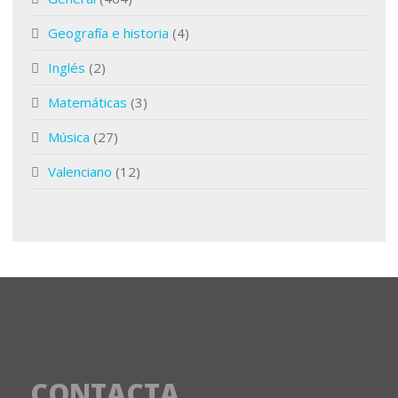
Geografía e historia
(4)
Inglés
(2)
Matemáticas
(3)
Música
(27)
Valenciano
(12)
CONTACTA