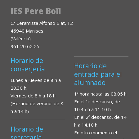
IES Pere Boïl
C/ Ceramista Alfonso Blat, 12
46940 Manises
(València)
961 20 62 25
Horario de
Horario de
conserjería
entrada para el
Lunes a jueves de 8 h a
alumnado
20.30 h.
1ª hora hasta las 08.05 h
Viernes de 8 h a 18 h.
En el 1r descanso, de
(Horario de verano: de 8
10.45 h a 11.10 h.
h a 14 h)
En el 2º descanso, de 14
h a 14.10 h.
Horario de
En otro momento el
secretaría