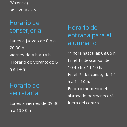
(València)
961 20 62 25
Horario de
Horario de
conserjería
entrada para el
Lunes a jueves de 8 h a
alumnado
20.30 h.
1ª hora hasta las 08.05 h
Viernes de 8 h a 18 h.
En el 1r descanso, de
(Horario de verano: de 8
10.45 h a 11.10 h.
h a 14 h)
En el 2º descanso, de 14
h a 14.10 h.
Horario de
En otro momento el
secretaría
alumnado permanecerá
fuera del centro.
Lunes a viernes de 09.30
h a 13.30 h.