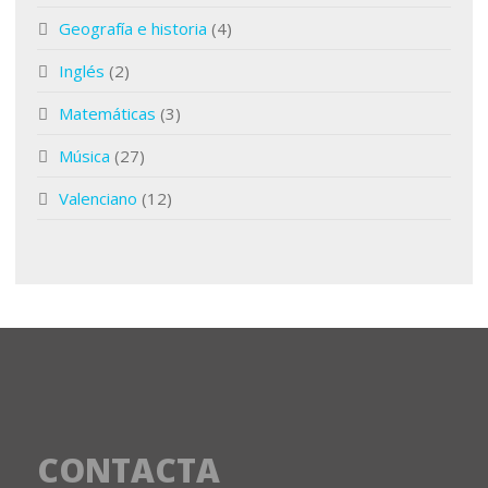
Geografía e historia
(4)
Inglés
(2)
Matemáticas
(3)
Música
(27)
Valenciano
(12)
CONTACTA