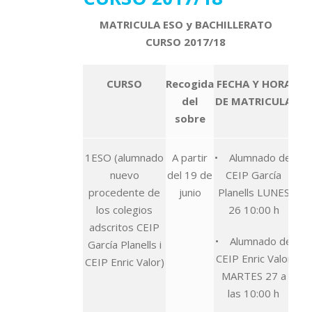
MATRICULA ESO y BACHILLERATO
CURSO 2017/18
CURSO
Recogida
FECHA Y HORA
del
DE MATRICULA
sobre
1ESO (alumnado
A partir
• Alumnado del
nuevo
del 19 de
CEIP García
procedente de
junio
Planells LUNES
los colegios
26 10:00 h
adscritos CEIP
• Alumnado de
García Planells i
CEIP Enric Valor
CEIP Enric Valor)
MARTES 27 a
las 10:00 h