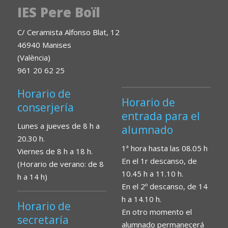
IES Pere Boïl
C/ Ceramista Alfonso Blat, 12
46940 Manises
(València)
961 20 62 25
Horario de
Horario de
conserjería
entrada para el
Lunes a jueves de 8 h a
alumnado
20.30 h.
1ª hora hasta las 08.05 h
Viernes de 8 h a 18 h.
En el 1r descanso, de
(Horario de verano: de 8
10.45 h a 11.10 h.
h a 14 h)
En el 2º descanso, de 14
h a 14.10 h.
Horario de
En otro momento el
secretaría
alumnado permanecerá