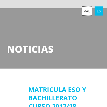
VAL
ES
NOTICIAS
09
MATRICULA ESO Y
BACHILLERATO
junio
2017
CURSO 2017/18