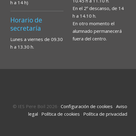
10.45 h a 11.10 h.
h a 14 h)
En el 2º descanso, de 14
h a 14.10 h.
Horario de
En otro momento el
secretaría
alumnado permanecerá
fuera del centro.
Lunes a viernes de 09.30
h a 13.30 h.
© IES Pere Boïl 2026
·
Configuración de cookies
·
Aviso
legal
·
Política de cookies
·
Política de privacidad