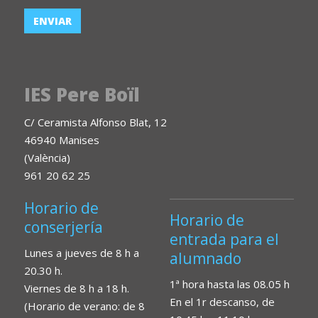
IES Pere Boïl
C/ Ceramista Alfonso Blat, 12
46940 Manises
(València)
961 20 62 25
Horario de
Horario de
conserjería
entrada para el
Lunes a jueves de 8 h a
alumnado
20.30 h.
1ª hora hasta las 08.05 h
Viernes de 8 h a 18 h.
En el 1r descanso, de
(Horario de verano: de 8