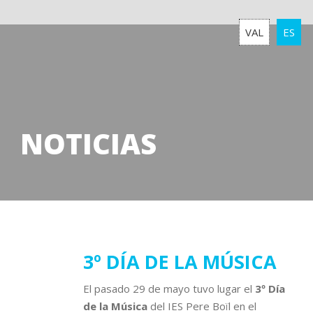
VAL
ES
NOTICIAS
04
3º DÍA DE LA MÚSICA
junio
El pasado 29 de mayo tuvo lugar el
3º Día
2018
de la Música
del IES Pere Boïl en el