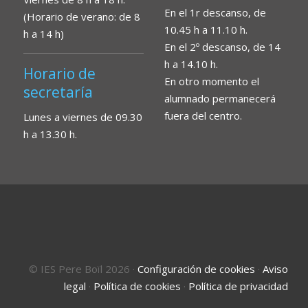
En el 1r descanso, de
(Horario de verano: de 8
10.45 h a 11.10 h.
h a 14 h)
En el 2º descanso, de 14
h a 14.10 h.
Horario de
En otro momento el
secretaría
alumnado permanecerá
fuera del centro.
Lunes a viernes de 09.30
h a 13.30 h.
© IES Pere Boïl 2026
·
Configuración de cookies
·
Aviso
legal
·
Política de cookies
·
Política de privacidad