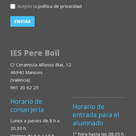
Acepto la
política de privacidad
IES Pere Boïl
C/ Ceramista Alfonso Blat, 12
46940 Manises
(València)
961 20 62 25
Horario de
Horario de
conserjería
entrada para el
Lunes a jueves de 8 h a
alumnado
20.30 h.
1ª hora hasta las 08.05 h
Viernes de 8 h a 18 h.