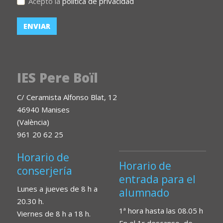
Acepto la
política de privacidad
IES Pere Boïl
C/ Ceramista Alfonso Blat, 12
46940 Manises
(València)
961 20 62 25
Horario de
Horario de
conserjería
entrada para el
Lunes a jueves de 8 h a
alumnado
20.30 h.
1ª hora hasta las 08.05 h
Viernes de 8 h a 18 h.