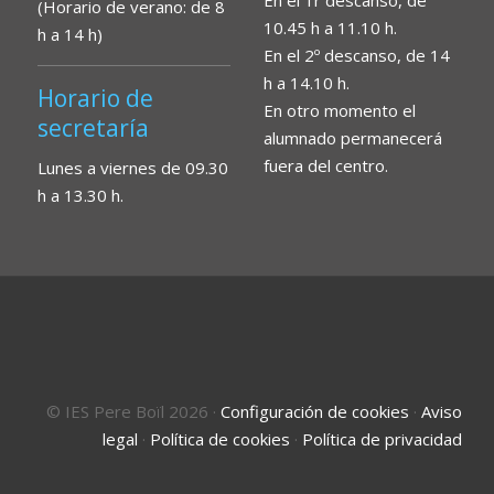
En el 1r descanso, de
(Horario de verano: de 8
10.45 h a 11.10 h.
h a 14 h)
En el 2º descanso, de 14
h a 14.10 h.
Horario de
En otro momento el
secretaría
alumnado permanecerá
fuera del centro.
Lunes a viernes de 09.30
h a 13.30 h.
© IES Pere Boïl 2026
·
Configuración de cookies
·
Aviso
legal
·
Política de cookies
·
Política de privacidad