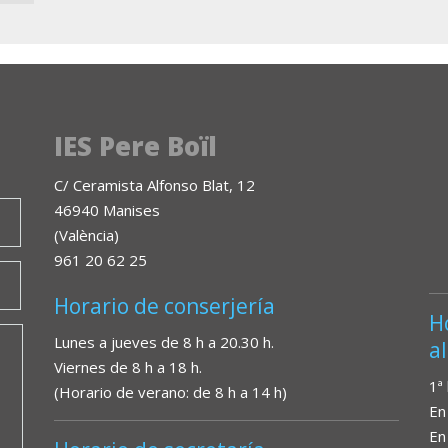
IES Pere Boïl
C/ Ceramista Alfonso Blat, 12
46940 Manises
(València)
961 20 62 25
Horario de conserjería
H
Lunes a jueves de 8 h a 20.30 h.
a
Viernes de 8 h a 18 h.
1ª
(Horario de verano: de 8 h a 14 h)
En
En