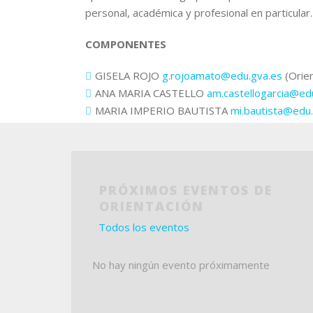
personal, académica y profesional en particular.
COMPONENTES
GISELA ROJO
g.rojoamato@edu.gva.es
(Orie
ANA MARIA CASTELLO
am.castellogarcia@ed
MARIA IMPERIO BAUTISTA
mi.bautista@edu
PRÓXIMOS EVENTOS DE
ORIENTACIÓN
Todos los eventos
No hay ningún evento próximamente