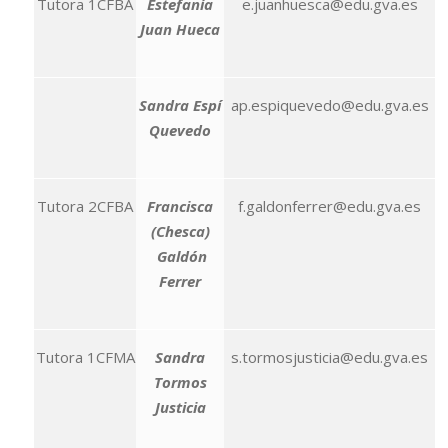
Tutora 1CFBA
Estefanía
e.juanhuesca@edu.gva.es
Juan Hueca
Sandra Espí
ap.espiquevedo@edu.gva.es
Quevedo
Tutora 2CFBA
Francisca
f.galdonferrer@edu.gva.es
(Chesca)
Galdón
Ferrer
Tutora 1CFMA
Sandra
s.tormosjusticia@edu.gva.es
Tormos
Justicia