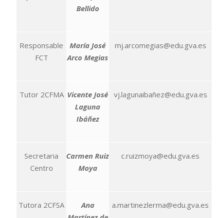
Bellido
Responsable
María José
mj.arcomegias@edu.gva.es
FCT
Arco Megias
Tutor 2CFMA
Vicente José
vj.lagunaibañez@edu.gva.es
Laguna
Ibáñez
Secretaria
Carmen Ruiz
c.ruizmoya@edu.gva.es
Centro
Moya
Tutora 2CFSA
Ana
a.martinezlerma@edu.gva.es
Martínez de