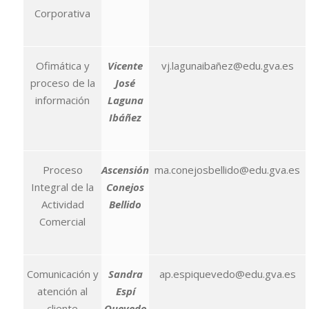
Corporativa
Ofimática y
Vicente
vj.lagunaibañez@edu.gva.es
proceso de la
José
información
Laguna
Ibáñez
Proceso
Ascensión
ma.conejosbellido@edu.gva.es
Integral de la
Conejos
Actividad
Bellido
Comercial
Comunicación y
Sandra
ap.espiquevedo@edu.gva.es
atención al
Espí
cliente
Quevedo