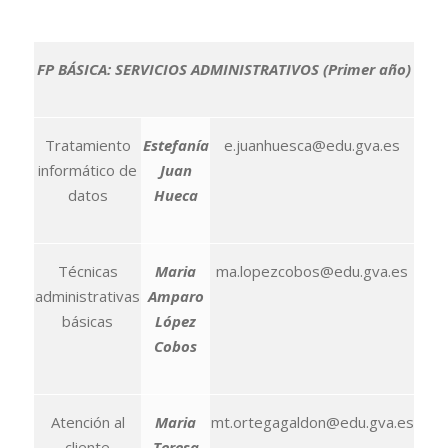
FP BÁSICA: SERVICIOS ADMINISTRATIVOS (Primer año)
Tratamiento
Estefanía
e.juanhuesca@edu.gva.es
informático de
Juan
datos
Hueca
Técnicas
Maria
ma.lopezcobos@edu.gva.es
administrativas
Amparo
básicas
López
Cobos
Atención al
Maria
mt.ortegagaldon@edu.gva.es
cliente
Teresa