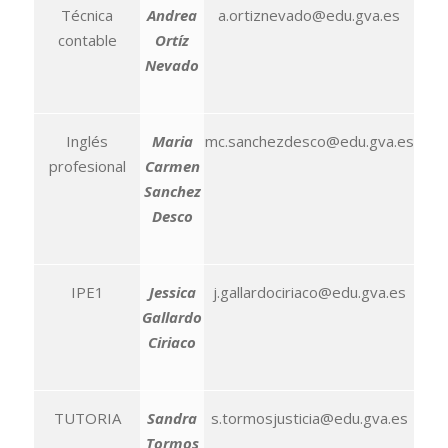
Técnica
Andrea
a.ortiznevado@edu.gva.es
contable
Ortíz
Nevado
Inglés
Maria
mc.sanchezdesco@edu.gva.es
profesional
Carmen
Sanchez
Desco
IPE1
Jessica
j.gallardociriaco@edu.gva.es
Gallardo
Ciriaco
TUTORIA
Sandra
s.tormosjusticia@edu.gva.es
Tormos