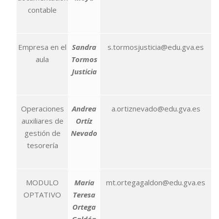
contable
Empresa en el
Sandra
s.tormosjusticia@edu.gva.es
aula
Tormos
Justicia
Operaciones
Andrea
a.ortiznevado@edu.gva.es
auxiliares de
Ortíz
gestión de
Nevado
tesorería
MODULO
Maria
mt.ortegagaldon@edu.gva.es
OPTATIVO
Teresa
Ortega