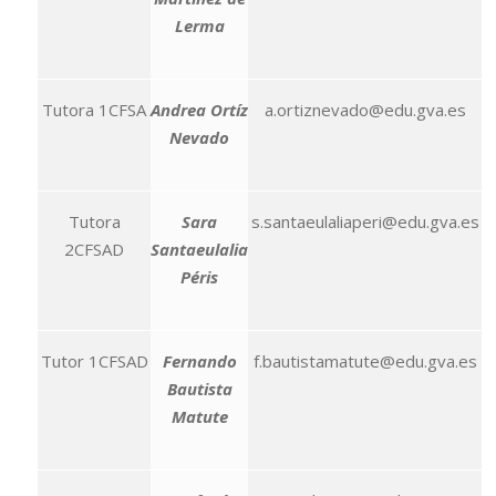
Lerma
Tutora 1CFSA
Andrea Ortíz
a.ortiznevado@edu.gva.es
Nevado
Tutora
Sara
s.santaeulaliaperi@edu.gva.es
2CFSAD
Santaeulalia
Péris
Tutor 1CFSAD
Fernando
f.bautistamatute@edu.gva.es
Bautista
Matute