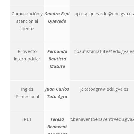
Comunicación y
Sandra Espí
ap.espiquevedo@edu.gva.es
atención al
Quevedo
cliente
Proyecto
Fernando
f.bautistamatute@edu.gva.e
intermodular
Bautista
Matute
Inglés
Juan Carlos
Jc.tatoagra@edu.gva.es
Profesional
Tato Agra
IPE1
Teresa
t.benaventbenavent@edu.gva.
Benavent