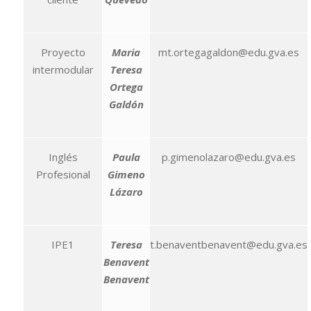
Proyecto
Maria
mt.ortegagaldon@edu.gva.es
intermodular
Teresa
Ortega
Galdón
Inglés
Paula
p.gimenolazaro@edu.gva.es
Profesional
Gimeno
Lázaro
IPE1
Teresa
t.benaventbenavent@edu.gva.es
Benavent
Benavent