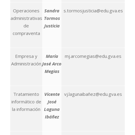
Operaciones
Sandra
s.tormosjusticia@edu.gva.es
administrativas
Tormos
de
Justicia
compraventa
Empresa y
María
mj.arcomegias@edu.gva.es
Administración
José Arco
Megias
Tratamiento
Vicente
vj.lagunaibañez@edu.gva.es
informático de
José
la información
Laguna
Ibáñez