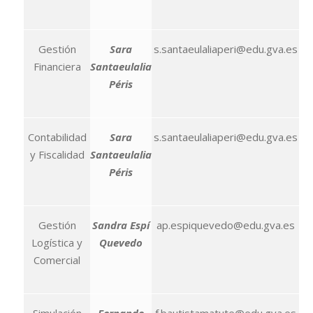
Gestión
Sara
s.santaeulaliaperi@edu.gva.es
Financiera
Santaeulalia
Péris
Contabilidad
Sara
s.santaeulaliaperi@edu.gva.es
y Fiscalidad
Santaeulalia
Péris
Gestión
Sandra Espí
ap.espiquevedo@edu.gva.es
Logística y
Quevedo
Comercial