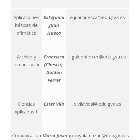
Aplicaciones
Estefanía
e.juanhuesca@edu.gva.es
básicas de
Juan
ofimática
Hueca
Archivo y
Francisca
f.galdonferrer@edu.gva.es
comunicación
(Chesca)
Galdón
Ferrer
Ciencias
Ester Vila
e.vilavidal@edu.gva.es
Aplicadas II
Comunicación
Maria José
mj.moyalamazan@edu.gva.es