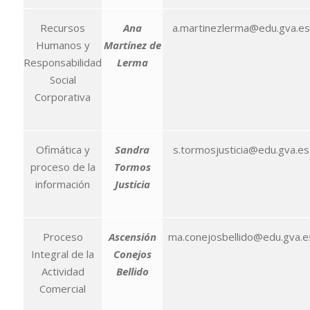
Recursos
Ana
a.martinezlerma@edu.gva.es
Humanos y
Martínez de
Responsabilidad
Lerma
Social
Corporativa
Ofimática y
Sandra
s.tormosjusticia@edu.gva.es
proceso de la
Tormos
información
Justicia
Proceso
Ascensión
ma.conejosbellido@edu.gva.e
Integral de la
Conejos
Actividad
Bellido
Comercial