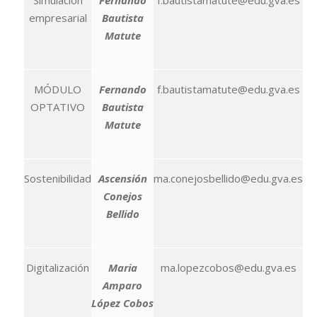
Simulación
Fernando
f.bautistamatute@edu.gva.es
empresarial
Bautista
Matute
MÓDULO
Fernando
f.bautistamatute@edu.gva.es
OPTATIVO
Bautista
Matute
Sostenibilidad
Ascensión
ma.conejosbellido@edu.gva.es
Conejos
Bellido
Digitalización
Maria
ma.lopezcobos@edu.gva.es
Amparo
López Cobos