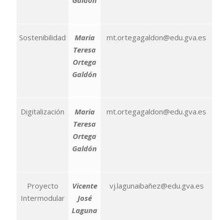
Galdón
Sostenibilidad
Maria
mt.ortegagaldon@edu.gva.es
Teresa
Ortega
Galdón
Digitalización
Maria
mt.ortegagaldon@edu.gva.es
Teresa
Ortega
Galdón
Proyecto
Vicente
vj.lagunaibañez@edu.gva.es
Intermodular
José
Laguna