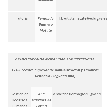
Benavent
Tutoría
Fernando
f.bautistamatute@edu.gva.e
Bautista
Matute
GRADO SUPERIOR MODALIDAD SEMIPRESENCIAL:
CFGS Técnico Superior de Administración y Finanzas
Distancia (Segundo año)
Gestión de
Ana
a.martinezlerma@edu.gva.es
Recursos
Martínez de
Humanos
Lerma