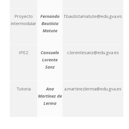
Proyecto
Fernando
f.bautistamatute@edu.gva.es
intermodular
Bautista
Matute
IPE2
Consuelo
c.lorentesanz@edu.gva.es
Lorente
Sanz
Tutoria
Ana
a.martinezlerma@edu.gva.es
Martínez de
Lerma