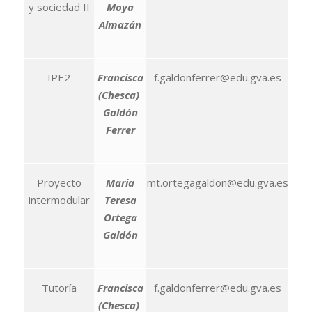
y sociedad II
Moya
Almazán
IPE2
Francisca
f.galdonferrer@edu.gva.es
(Chesca)
Galdón
Ferrer
Proyecto
Maria
mt.ortegagaldon@edu.gva.es
intermodular
Teresa
Ortega
Galdón
Tutoría
Francisca
f.galdonferrer@edu.gva.es
(Chesca)