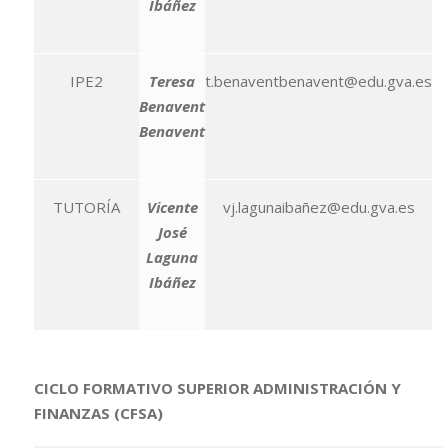
Ibáñez
IPE2
Teresa
t.benaventbenavent@edu.gva.es
Benavent
Benavent
TUTORÍA
Vicente
vj.lagunaibañez@edu.gva.es
José
Laguna
Ibáñez
CICLO FORMATIVO SUPERIOR ADMINISTRACIÓN Y
FINANZAS (CFSA)