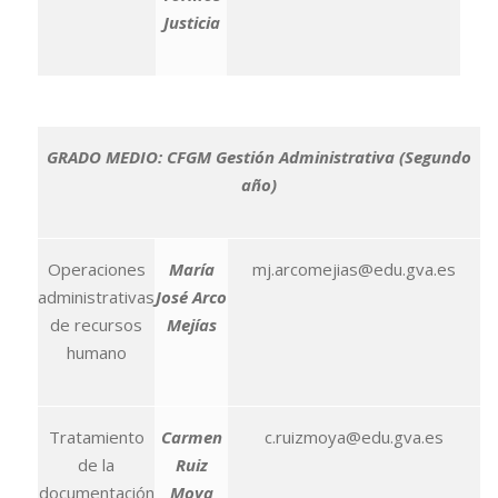
Justicia
GRADO MEDIO: CFGM Gestión Administrativa (Segundo
año)
Operaciones
María
mj.arcomejias@edu.gva.es
administrativas
José Arco
de recursos
Mejías
humano
Tratamiento
Carmen
c.ruizmoya@edu.gva.es
de la
Ruiz
documentación
Moya