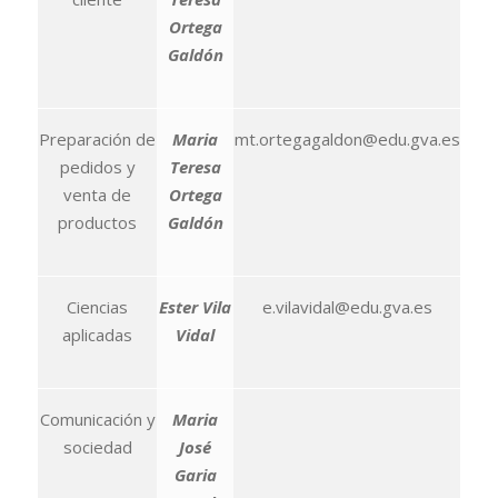
Ortega
Galdón
Preparación de
Maria
mt.ortegagaldon@edu.gva.es
pedidos y
Teresa
venta de
Ortega
productos
Galdón
Ciencias
Ester Vila
e.vilavidal@edu.gva.es
aplicadas
Vidal
Comunicación y
Maria
sociedad
José
Garia