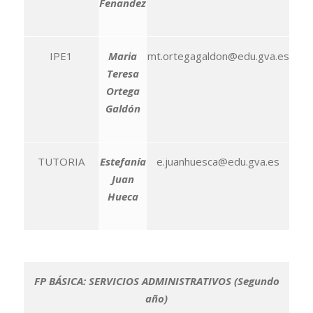
Fenandez
IPE1
Maria
mt.ortegagaldon@edu.gva.es
Teresa
Ortega
Galdón
TUTORIA
Estefanía
e.juanhuesca@edu.gva.es
Juan
Hueca
FP BÁSICA: SERVICIOS ADMINISTRATIVOS (Segundo
año)