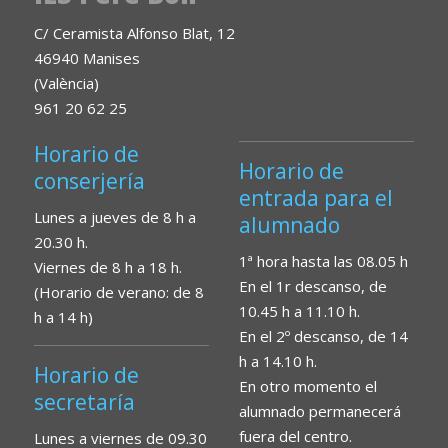
C/ Ceramista Alfonso Blat, 12
46940 Manises
(València)
961 20 62 25
Horario de
Horario de
conserjería
entrada para el
Lunes a jueves de 8 h a
alumnado
20.30 h.
1ª hora hasta las 08.05 h
Viernes de 8 h a 18 h.
En el 1r descanso, de
(Horario de verano: de 8
10.45 h a 11.10 h.
h a 14 h)
En el 2º descanso, de 14
h a 14.10 h.
Horario de
En otro momento el
secretaría
alumnado permanecerá
fuera del centro.
Lunes a viernes de 09.30