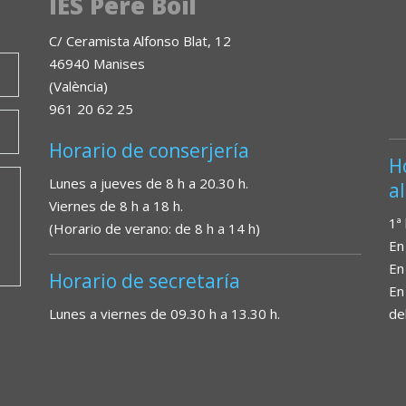
IES Pere Boïl
C/ Ceramista Alfonso Blat, 12
46940 Manises
(València)
961 20 62 25
Horario de conserjería
H
Lunes a jueves de 8 h a 20.30 h.
a
Viernes de 8 h a 18 h.
1ª
(Horario de verano: de 8 h a 14 h)
En
En
Horario de secretaría
En
Lunes a viernes de 09.30 h a 13.30 h.
de