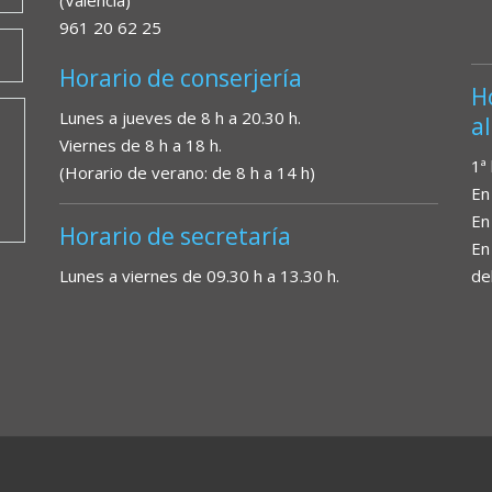
(València)
961 20 62 25
Horario de conserjería
H
Lunes a jueves de 8 h a 20.30 h.
a
Viernes de 8 h a 18 h.
1ª
(Horario de verano: de 8 h a 14 h)
En
En
Horario de secretaría
En
Lunes a viernes de 09.30 h a 13.30 h.
de