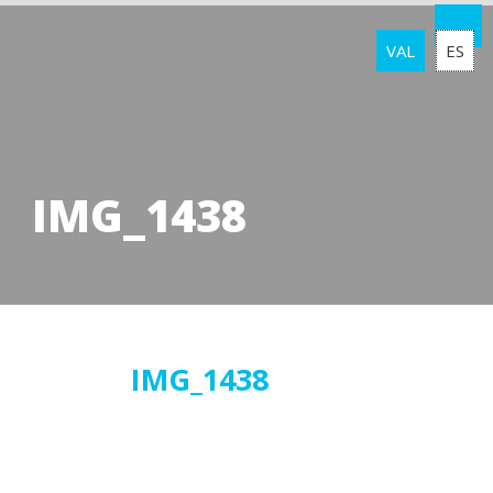
VAL
ES
IMG_1438
30
IMG_1438
maig
2019