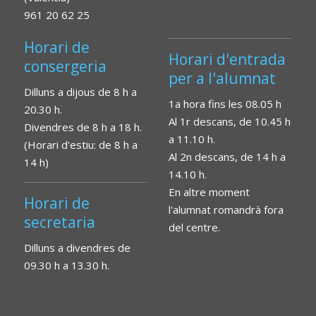
961 20 62 25
Horari de
Horari d'entrada
consergeria
per a l'alumnat
Dilluns a dijous de 8 h a
1a hora fins les 08.05 h
20.30 h.
Al 1r descans, de 10.45 h
Divendres de 8 h a 18 h.
a 11.10 h.
(Horari d'estiu: de 8 h a
Al 2n descans, de 14 h a
14 h)
14.10 h.
En altre moment
Horari de
l'alumnat romandrà fora
secretaria
del centre.
Dilluns a divendres de
09.30 h a 13.30 h.