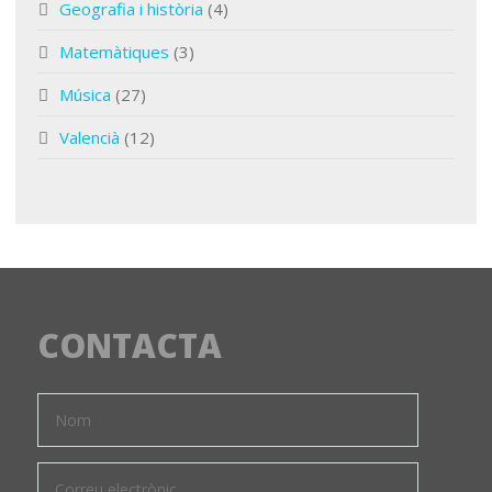
Geografia i història
(4)
Matemàtiques
(3)
Música
(27)
Valencià
(12)
CONTACTA